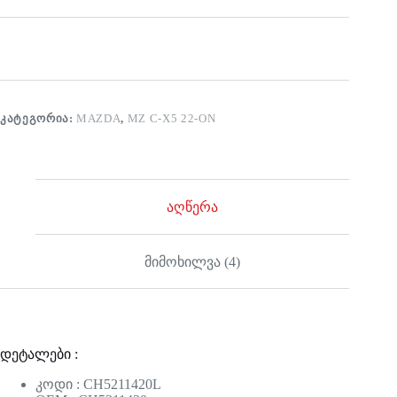
ᲙᲐᲢᲔᲒᲝᲠᲘᲐ:
MAZDA
,
MZ C-X5 22-ON
აღწერა
მიმოხილვა (4)
დეტალები :
კოდი : CH5211420L