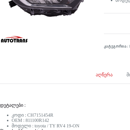
მოდელი
ᲙᲐᲢᲔᲒᲝᲠᲘᲐ:
აღწერა
მ
დეტალები :
კოდი : CH7151454R
OEM : 811100R142
მოდელი : toyota / TY RV4 19-ON