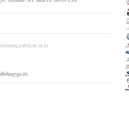
 : Hyundai / HY Santa FE 18-ON USA
HYUNDAI
,
SANTA FE 18-23
იმოხილვა (0)