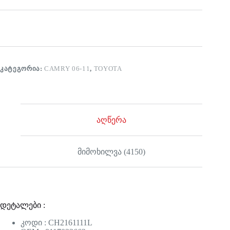
ᲙᲐᲢᲔᲒᲝᲠᲘᲐ:
CAMRY 06-11
,
TOYOTA
აღწერა
მიმოხილვა (4150)
დეტალები :
კოდი : CH2161111L