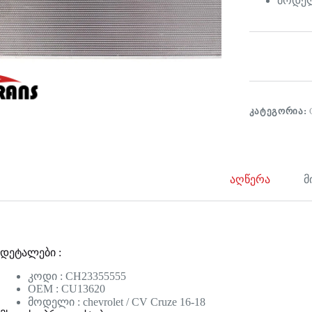
მოდელი
ᲙᲐᲢᲔᲒᲝᲠᲘᲐ:
აღწერა
მ
დეტალები :
კოდი : CH23355555
OEM : CU13620
მოდელი : chevrolet / CV Cruze 16-18