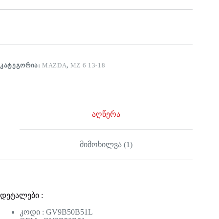
ᲙᲐᲢᲔᲒᲝᲠᲘᲐ:
MAZDA
,
MZ 6 13-18
აღწერა
მიმოხილვა (1)
დეტალები :
კოდი : GV9B50B51L