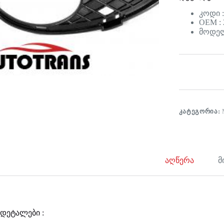
კოდი 
OEM : 
მოდელ
ᲙᲐᲢᲔᲒᲝᲠᲘᲐ:
აღწერა
მ
დეტალები :