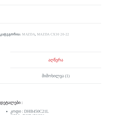
ᲙᲐᲢᲔᲒᲝᲠᲘᲐ:
MAZDA
,
MAZDA CX30 20-22
აღწერა
მიმოხილვა (1)
დეტალები :
კოდი : DHB450C21L