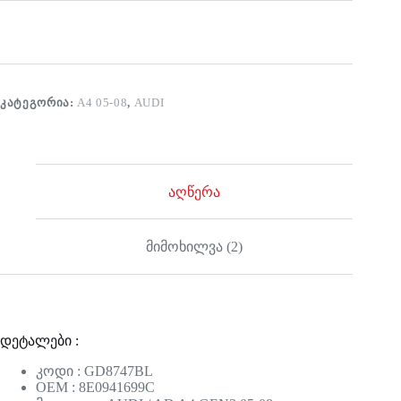
ᲙᲐᲢᲔᲒᲝᲠᲘᲐ:
A4 05-08
,
AUDI
აღწერა
მიმოხილვა (2)
დეტალები :
კოდი : GD8747BL
OEM : 8E0941699C